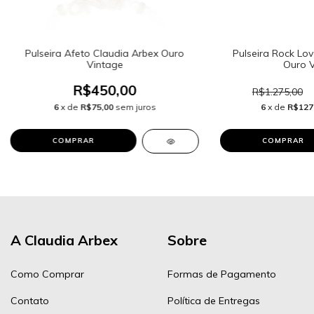
Pulseira Afeto Claudia Arbex Ouro
Pulseira Rock Lov
Vintage
Ouro V
R$450,00
R$1.275,00
6
x de
R$75,00
sem juros
6
x de
R$127
A Claudia Arbex
Sobre
Como Comprar
Formas de Pagamento
Contato
Política de Entregas