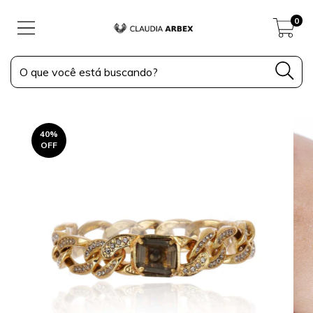
0
40
%
OFF