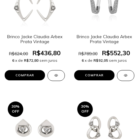
Brinco Jacke Claudia Arbex
Brinco Jacke Claudia Arbex
Prata Vintage
Prata Vintage
R$436,80
R$552,30
R$624,00
R$789,00
6
x de
R$72,80
sem juros
6
x de
R$92,05
sem juros
30
%
30
%
OFF
OFF