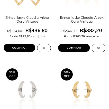
Brinco Jacke Claudia Arbex
Brinco Jacke Claudia Arbex
Ouro Vintage
Ouro Vintage
R$436,80
R$382,20
R$624,00
R$546,00
6
x de
R$72,80
sem juros
6
x de
R$63,70
sem juros
30
%
30
%
OFF
OFF