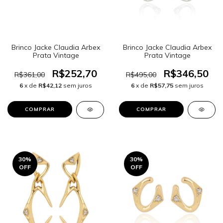
Brinco Jacke Claudia Arbex
Brinco Jacke Claudia Arbex
Prata Vintage
Prata Vintage
R$252,70
R$346,50
R$361,00
R$495,00
6
x de
R$42,12
sem juros
6
x de
R$57,75
sem juros
30
%
30
%
OFF
OFF