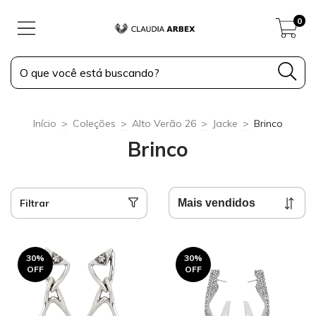
0
Início
>
Coleções
>
Alto Verão 26
>
Jacke
>
Brinco
Brinco
Filtrar
30
%
30
%
OFF
OFF