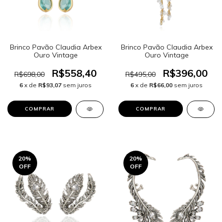
Brinco Pavão Claudia Arbex
Brinco Pavão Claudia Arbex
Ouro Vintage
Ouro Vintage
R$558,40
R$396,00
R$698,00
R$495,00
6
x de
R$93,07
sem juros
6
x de
R$66,00
sem juros
20
%
20
%
OFF
OFF