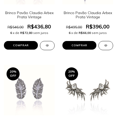
Brinco Pavão Claudia Arbex
Brinco Pavão Claudia Arbex
Prata Vintage
Prata Vintage
R$436,80
R$396,00
R$546,00
R$495,00
6
x de
R$72,80
sem juros
6
x de
R$66,00
sem juros
20
%
20
%
OFF
OFF