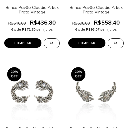
Brinco Pavão Claudia Arbex
Brinco Pavão Claudia Arbex
Prata Vintage
Prata Vintage
R$436,80
R$558,40
R$546,00
R$698,00
6
x de
R$72,80
sem juros
6
x de
R$93,07
sem juros
20
%
20
%
OFF
OFF