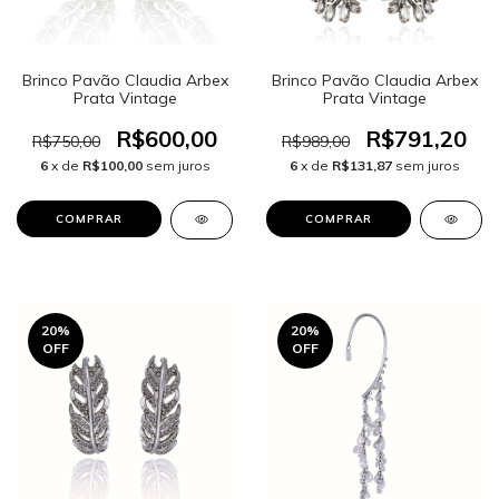
Brinco Pavão Claudia Arbex
Brinco Pavão Claudia Arbex
Prata Vintage
Prata Vintage
R$600,00
R$791,20
R$750,00
R$989,00
6
x de
R$100,00
sem juros
6
x de
R$131,87
sem juros
20
%
20
%
OFF
OFF