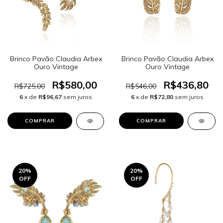
Brinco Pavão Claudia Arbex
Brinco Pavão Claudia Arbex
Ouro Vintage
Ouro Vintage
R$580,00
R$436,80
R$725,00
R$546,00
6
x de
R$96,67
sem juros
6
x de
R$72,80
sem juros
20
%
20
%
OFF
OFF