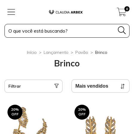
0
Início
>
Lançamento
>
Pavão
>
Brinco
Brinco
Filtrar
20
%
20
%
OFF
OFF