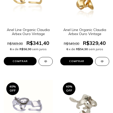
Anel Line Organic Claudia
Anel Line Organic Claudia
Arbex Ouro Vintage
Arbex Ouro Vintage
R$341,40
R$329,40
R$569,00
R$549,00
6
x de
R$56,90
sem juros
6
x de
R$54,90
sem juros
COMPRAR
40
%
40
%
OFF
OFF