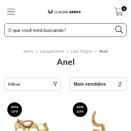
0
Início
>
Lançamento
>
Line Orgnic
>
Anel
Anel
Filtrar
40
%
40
%
OFF
OFF