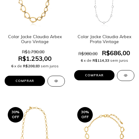
Colar Jacke Claudia Arbex
Colar Jacke Claudia Arbex
Ouro Vintage
Prata Vintage
R$1.790,00
R$686,00
R$980,00
R$1.253,00
6
x de
R$114,33
sem juros
6
x de
R$208,83
sem juros
30
%
30
%
OFF
OFF