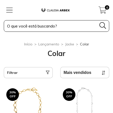
0
Início
>
Lançamento
>
Jacke
>
Colar
Colar
Filtrar
30
%
30
%
OFF
OFF