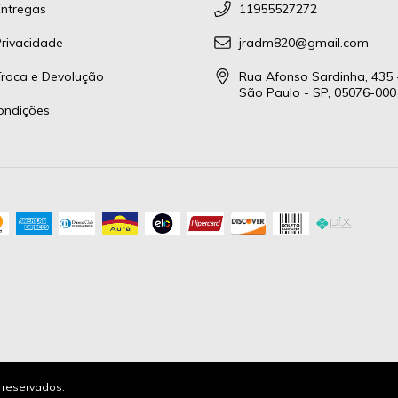
Entregas
11955527272
Privacidade
jradm820@gmail.com
 Troca e Devolução
Rua Afonso Sardinha, 435 
São Paulo - SP, 05076-000
ondições
s reservados.