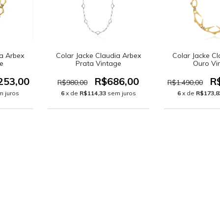
ia Arbex
Colar Jacke Claudia Arbex
Colar Jacke C
e
Prata Vintage
Ouro Vi
253,00
R$686,00
R
R$980,00
R$1.490,00
m juros
6
x de
R$114,33
sem juros
6
x de
R$173,8