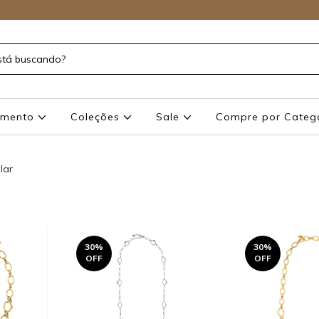
amento
Coleções
Sale
Compre por Categ
lar
30
%
30
%
OFF
OFF