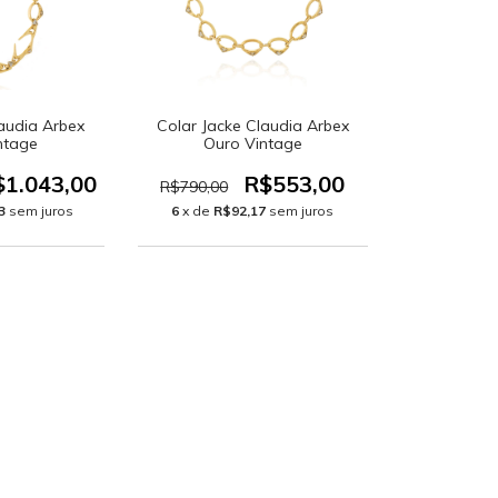
laudia Arbex
Colar Jacke Claudia Arbex
ntage
Ouro Vintage
$1.043,00
R$553,00
R$790,00
3
sem juros
6
x de
R$92,17
sem juros