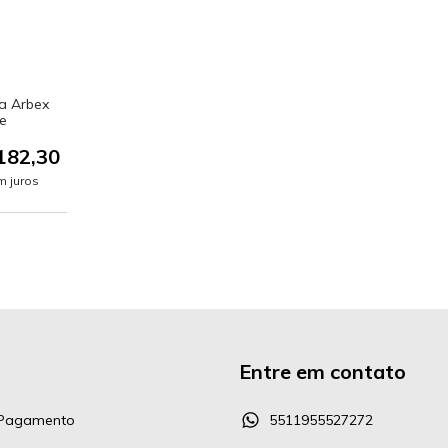
ia Arbex
e
182,30
m juros
Entre em contato
 Pagamento
5511955527272