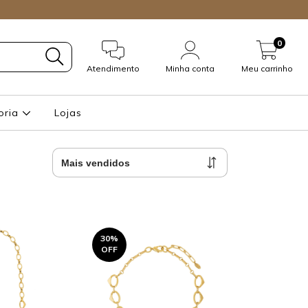
0
Atendimento
Minha conta
Meu carrinho
oria
Lojas
30
%
OFF