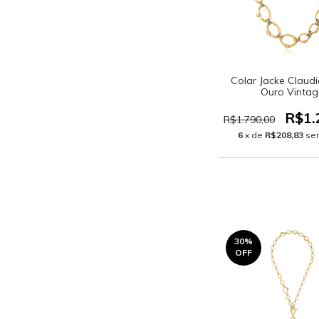
Colar Jacke Claud
Ouro Vintag
R$1.
R$1.790,00
6
x de
R$208,83
se
30
%
OFF