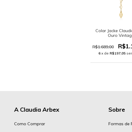
Colar Jacke Claud
Ouro Vintag
R$1.
R$1.689,00
6
x de
R$197,05
se
A Claudia Arbex
Sobre
Como Comprar
Formas de