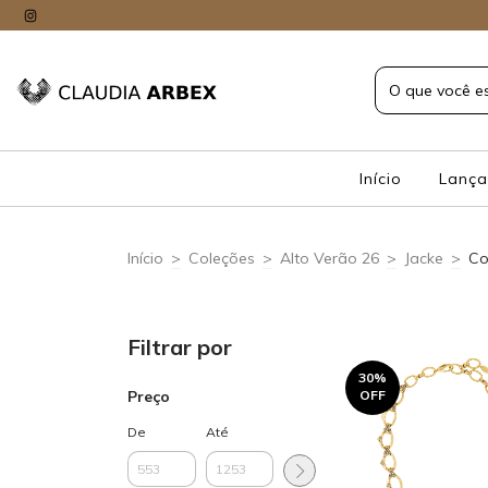
Início
Lanç
Início
>
Coleções
>
Alto Verão 26
>
Jacke
>
Co
Filtrar por
30
%
Preço
OFF
De
Até