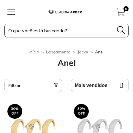
0
Início
>
Lançamento
>
Jacke
>
Anel
Anel
Filtrar
30
%
30
%
OFF
OFF