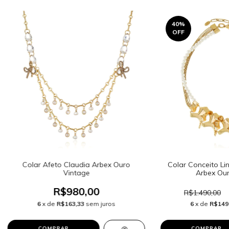
40
%
OFF
Colar Afeto Claudia Arbex Ouro
Colar Conceito Li
Vintage
Arbex Our
R$980,00
R$1.490,00
6
x de
R$163,33
sem juros
6
x de
R$149