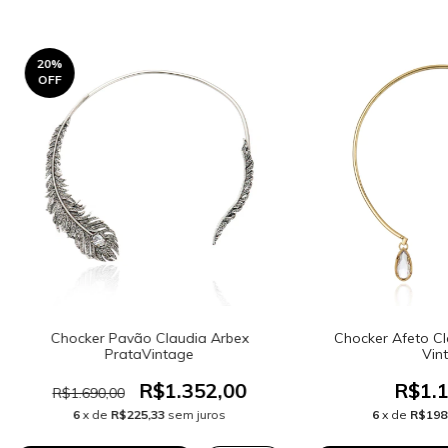
20
%
OFF
Chocker Pavão Claudia Arbex
Chocker Afeto Cl
PrataVintage
Vin
R$1.352,00
R$1.1
R$1.690,00
6
x de
R$225,33
sem juros
6
x de
R$198