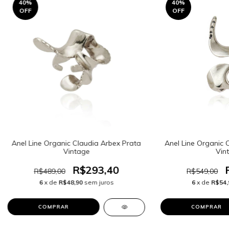
40
%
40
%
OFF
OFF
Anel Line Organic Claudia Arbex Prata
Anel Line Organic 
Vintage
Vin
R$293,40
R$489,00
R$549,00
6
x de
R$48,90
sem juros
6
x de
R$54,
COMPRAR