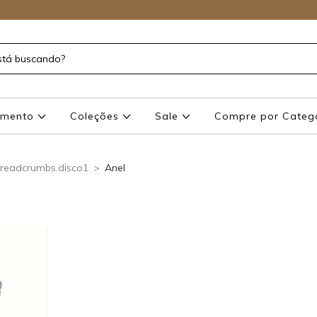
amento
Coleções
Sale
Compre por Categ
readcrumbs.disco1
>
Anel