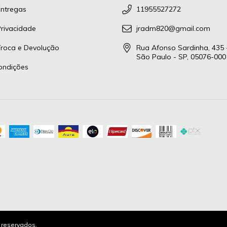
Entregas
11955527272
Privacidade
jradm820@gmail.com
 Troca e Devolução
Rua Afonso Sardinha, 435 
São Paulo - SP, 05076-000
ondições
s reservados.