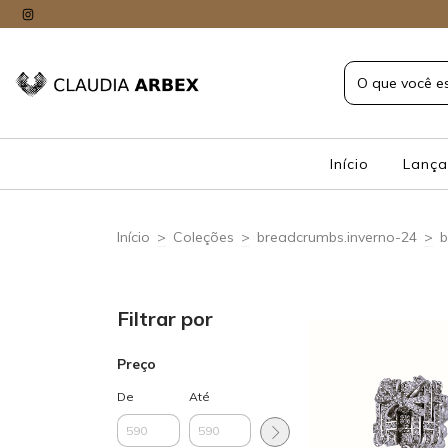
Início
Lanç
Início
>
Coleções
>
breadcrumbs.inverno-24
>
b
Filtrar por
Preço
De
Até