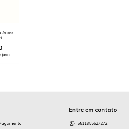
a Arbex
ge
0
 juros
Entre em contato
 Pagamento
5511955527272