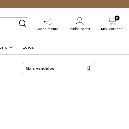
0
Atendimento
Minha conta
Meu carrinho
oria
Lojas